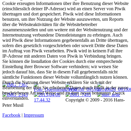
Cookie erzeugten Informationen über ihre Benutzung dieser Website
(einschliesslich deiner IP-Adresse) wird an einen Server von Piwik
übertragen und dort gespeichert. Piwik wird diese Informationen
benutzen, um ihre Nutzung der Website auszuwerten, um Reports
über die Websiteaktivitäten für die Websitebetreiber
zusammenzustellen und um weitere mit der Websitenutzung und der
Internetnutzung verbundene Dienstleistungen zu erbringen. Auch
wird Piwik diese Informationen gegebenenfalls an Dritte übertragen,
sofern dies gesetzlich vorgeschrieben oder soweit Dritte diese Daten
im Auftrag von Piwik verarbeiten. Piwik wird in keinem Fall ihre
IP-Adresse mit anderen Daten von Piwik in Verbindung bringen.
Sie können die Installation der Cookies durch eine entsprechende
Einstellung ihrer Browser Software verhindern; wir weisen Sie
jedoch darauf hin, dass Sie in diesem Fall gegebenenfalls nicht
sämtliche Funktionen dieser Website vollumfänglich nutzen können.
Durch die Nutzung dieser Website erklären Sie sich mit der
Bearbeitung der über Sie erhobenen Daten durch Piwik in der zuvor
beschriebenen Art und Weise und zu dem zuvor benannten Zweck
einverstanden.
Copyright © 2009 -
2016
Hans-
Peter Musil
Facebook
|
Impressum