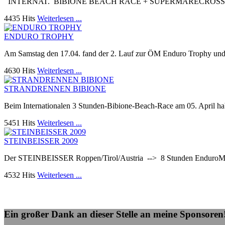
INTERNAT. BIBIONE BEACH RACE + SUPERMARECROSS RACE Am 1
4435 Hits
Weiterlesen ...
ENDURO TROPHY
Am Samstag den 17.04. fand der 2. Lauf zur ÖM Enduro Trophy und 
4630 Hits
Weiterlesen ...
STRANDRENNEN BIBIONE
Beim Internationalen 3 Stunden-Bibione-Beach-Race am 05. April h
5451 Hits
Weiterlesen ...
STEINBEISSER 2009
Der STEINBEISSER Roppen/Tirol/Austria --> 8 Stunden EnduroMarath
4532 Hits
Weiterlesen ...
Ein großer Dank an dieser Stelle an meine Sponsoren