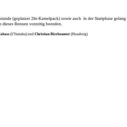
unde (geplatzer 2ltr-Kamelpack) sowie auch in der Startphase gelang e
h dieses Rennen vorzeitig beenden.
Cabass
(I/Yamaha) und
Christian Bierbaumer
(Husaberg)