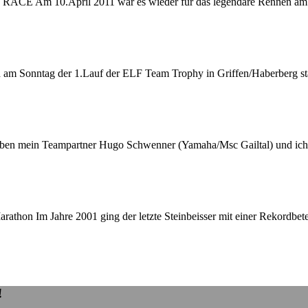
0.April 2011 war es wieder für das legendäre Rennen am St
am Sonntag der 1.Lauf der ELF Team Trophy in Griffen/Haberberg st
aben mein Teampartner Hugo Schwenner (Yamaha/Msc Gailtal) und ich 
on Im Jahre 2001 ging der letzte Steinbeisser mit einer Rekordbete
!