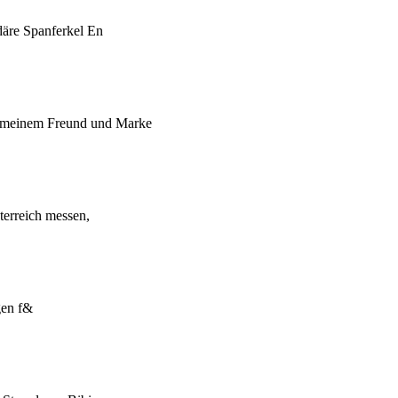
äre Spanferkel En
 meinem Freund und Marke
erreich messen,
gen f&