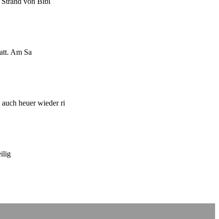
rand von Bibi
att. Am Sa
auch heuer wieder ri
ilig